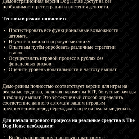
Демонстрационная версия Dog House доступна без
необходимости регистрации и внесения депозита.
Тестовый режим позволяет:
Протестировать все функциональные возможности
автомата
Изучить правила и игровую механику
Опытным путём опробовать различные стратегии
ставок
Осуществлять игровой процесс в рублях без
финансовых рисков
Оценить уровень волатильности и частоту выплат
Демо-режим полностью соответствует версии для игры на
реальные средства, включая параметры RTP, бонусные раунды
и таблицу выплат. Это эффективный способ определить
соответствие данного автомата вашим игровым
предпочтениям перед переходом к игре на реальные деньги.
Для начала игрового процесса на реальные средства в The
Dog House необходимо:
Выбрать проверенную игровую платформу с