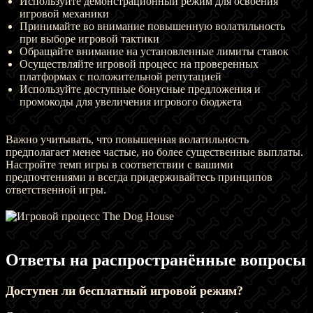
Используйте демонстрационный режим для освоения
игровой механики
Принимайте во внимание повышенную волатильность
при выборе игровой тактики
Обращайте внимание на установленные лимиты ставок
Осуществляйте игровой процесс на проверенных
платформах с положительной репутацией
Используйте доступные бонусные предложения и
промокоды для увеличения игрового бюджета
Важно учитывать, что повышенная волатильность
предполагает менее частые, но более существенные выплаты.
Настройте темп игры в соответствии с вашими
предпочтениями и всегда придерживайтесь принципов
ответственной игры.
Ответы на распространённые вопросы
Доступен ли бесплатный игровой режим?