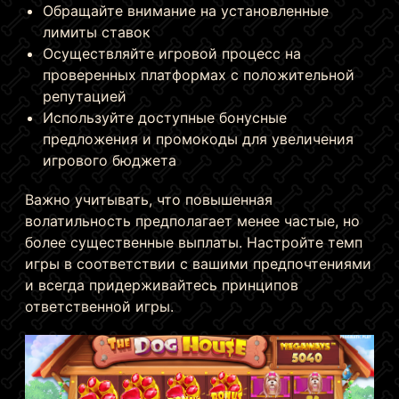
Обращайте внимание на установленные
лимиты ставок
Осуществляйте игровой процесс на
проверенных платформах с положительной
репутацией
Используйте доступные бонусные
предложения и промокоды для увеличения
игрового бюджета
Важно учитывать, что повышенная
волатильность предполагает менее частые, но
более существенные выплаты. Настройте темп
игры в соответствии с вашими предпочтениями
и всегда придерживайтесь принципов
ответственной игры.