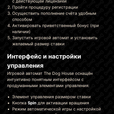
с действующей лицензией
Пройти процедуру регистрации
Осуществить пополнение счёта удобным
способом
Активировать приветственный бонус (при
наличии)
Запустить игровой автомат и установить
желаемый размер ставки
Интерфейс и настройки
управления
Игровой автомат The Dog House оснащён
интуитивно понятным интерфейсом с
продуманными элементами управления:
Элемент управления размером ставки
Кнопка
Spin
для активации вращения
Режим автоматической игры с настройкой