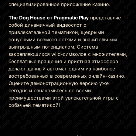
специализированное приложение казино.
The Dog House от Pragmatic Play
представляет
собой динамичный видеослот с
привлекательной тематикой, щедрыми
бонусными возможностями и значительным
выигрышным потенциалом. Система
закрепляющихся wild-символов с множителями,
бесплатные вращения и приятная атмосфера
делают данный автомат одним из наиболее
востребованных в современных онлайн-казино.
Оцените демонстрационную версию уже
сегодня и ознакомьтесь со всеми
преимуществами этой увлекательной игры с
собачьей тематикой!