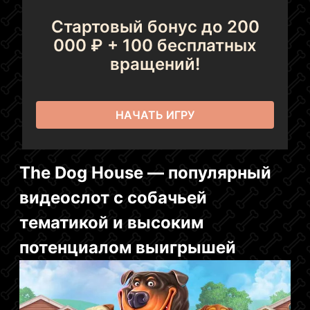
Стартовый бонус до 200
000 ₽ + 100 бесплатных
вращений!
НАЧАТЬ ИГРУ
The Dog House — популярный
видеослот с собачьей
тематикой и высоким
потенциалом выигрышей