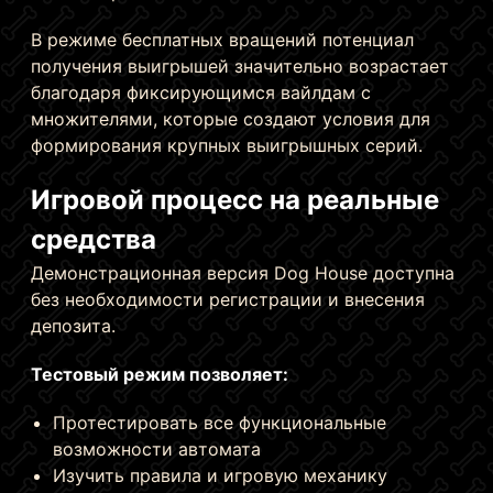
В режиме бесплатных вращений потенциал
получения выигрышей значительно возрастает
благодаря фиксирующимся вайлдам с
множителями, которые создают условия для
формирования крупных выигрышных серий.
Игровой процесс на реальные
средства
Демонстрационная версия Dog House доступна
без необходимости регистрации и внесения
депозита.
Тестовый режим позволяет:
Протестировать все функциональные
возможности автомата
Изучить правила и игровую механику